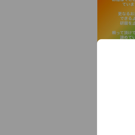
Basic info
Fri
09:30 
~ ￥1,000
meidaimae-s
Cash accept