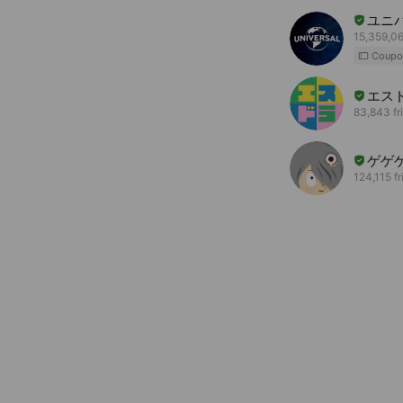
ユニ
15,359,06
Coupo
エス
83,843 fr
ゲゲ
124,115 f