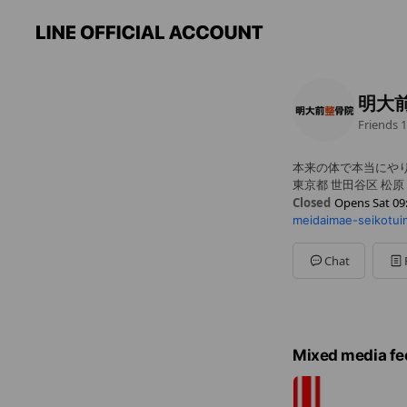
明大
Friends
1
本来の体で本当にや
東京都 世田谷区 松原
Closed
Opens Sat 09
meidaimae-seikotui
Sun
Closed
Mon
09:30 - 12:30,16:0
Tue
09:30 - 12:30,16:00
Chat
Wed
09:30 - 12:30,16:0
Thu
16:00 - 20:30
Fri
09:30 - 12:30,16:00
Sat
09:30 - 13:00
Mixed media fe