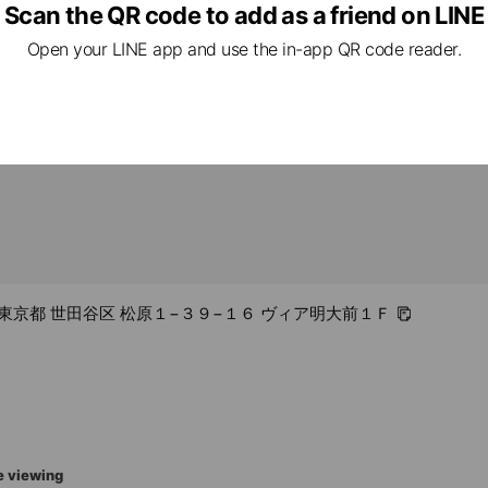
Scan the QR code to add as a friend on LINE
rcard / JCB / Diners Club / American Express
Open your LINE app and use the in-app QR code reader.
43 東京都 世田谷区 松原１−３９−１６ ヴィア明大前１Ｆ
e viewing