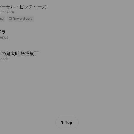
バーサル・ピクチャーズ
5 friends
ns
Reward card
ドラ
iends
ゲの鬼太郎 妖怪横丁
riends
Top