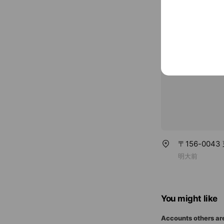
Credit card
Visa / Maste
〒156-00
明大前
You might like
Accounts others ar