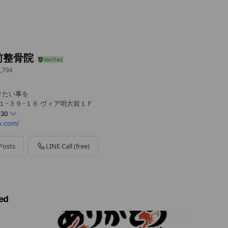
前整骨院
,794
りたい事を
１−３９−１６ ヴィア明大前１Ｆ
:30
n.com/
0 - 20:30
 - 20:30
Posts
LINE Call (free)
0 - 20:30
 - 20:30
ed