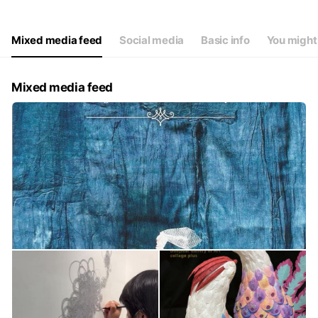
Thu
12:00 - 19:00
Fri
12:00 - 19:00
Sat
12:00 - 19:00
Mixed media feed
Social media
Basic info
You might 
定休日：月曜日（祭日の場合は開廊）
Mixed media feed