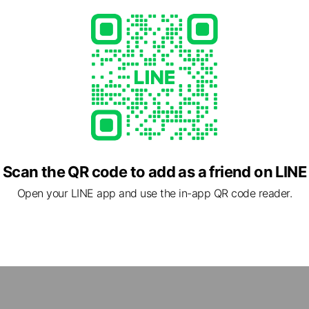
kimono-kitsuke/
rcard / American Express
Scan the QR code to add as a friend on LINE
Open your LINE app and use the in-app QR code reader.
 東京都 港区 南青山2-2-15