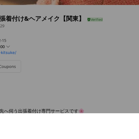
.出張着付け&ヘアメイク【関東】
29
-15
:00
kitsuke/
Coupons
いませ。
先へ伺う出張着付け専門サービスです🌸
- 18:00
くださいませ。