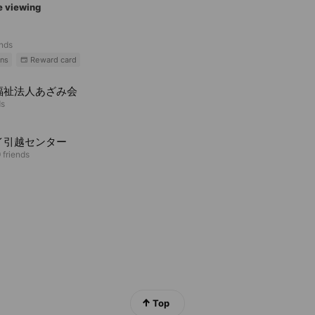
e viewing
ends
ns
Reward card
福祉法人あざみ会
ds
イ引越センター
 friends
Top