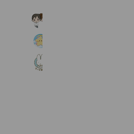
カメラのキタムラ・スタジオマリオ
4,247,359 friends
【保育士パート】ミルキーホームグル
186 friends
【採用】マーマ保育園
186 friends