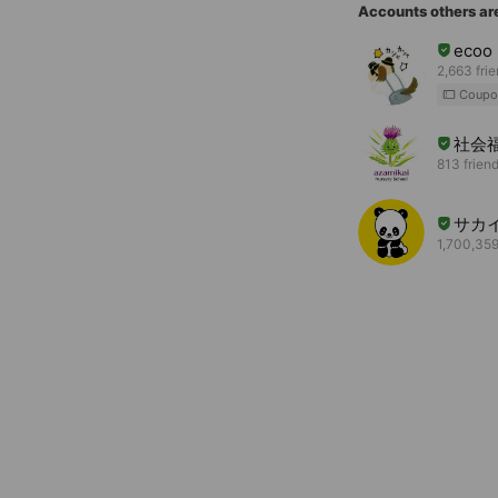
Accounts others ar
ecoo
2,663 fri
Coupo
社会
813 frien
サカ
1,700,359