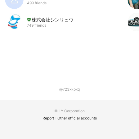
499 friends
株式会社シンリュウ
749 friends
@723xkpxq
© LY Corporation
Report
Other official accounts