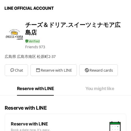
チーズ＆ドリア.スイーツミナモア広
島店
Friends
973
広島県 広島市南区 松原町2-37
Chat
Reserve with LINE
Reward cards
Reserve with LINE
You might like
Reserve with LINE
Reserve with LINE
Book a date now. It's easy.