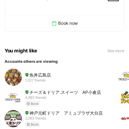
Book now
You might like
See more
Accounts others are viewing
魚丼広島店
1,207 friends
チーズ＆ドリア.スイーツ AP小倉店
4,993 friends
Book
神戸元町ドリア アミュプラザ大分店
2,263 friends
Book