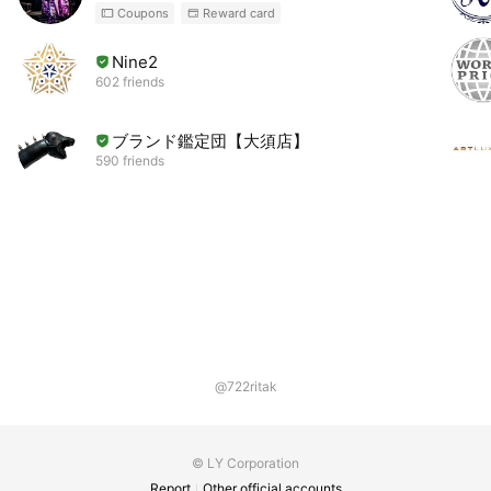
Coupons
Reward card
Nine2
602 friends
ブランド鑑定団【大須店】
590 friends
@722ritak
© LY Corporation
Report
Other official accounts