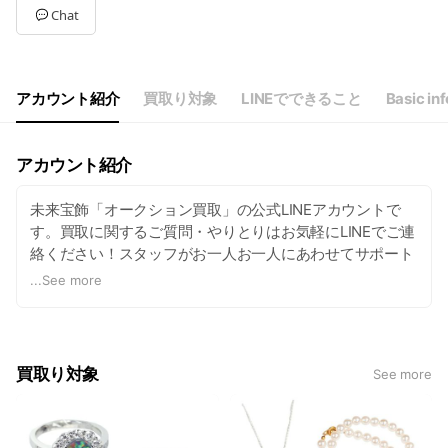
Tue
10:00 - 16:00
Chat
Wed
10:00 - 16:00
Thu
10:00 - 16:00
Fri
10:00 - 16:00
Sat
Closed
アカウント紹介
買取り対象
LINEでできること
Basic inf
月～金（土日祝お休み）
アカウント紹介
未来宝飾「オークション買取」の公式LINEアカウントで
す。買取に関するご質問・やりとりはお気軽にLINEでご連
絡ください！スタッフがお一人お一人にあわせてサポート
させていただきます😌
...
See more
買取り対象
See more