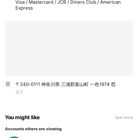
Visa / Mastercard / JCB / Diners Club / American
Express
〒240-0111 神奈川県 三浦郡葉山町 一色1974
逗子
You might like
See more
Accounts others are viewing