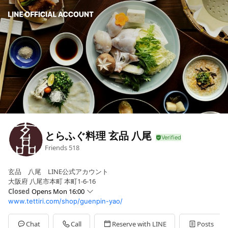
とらふぐ料理 玄品 八尾
Friends
518
玄品 八尾 LINE公式アカウント
大阪府 八尾市本町 本町1-6-16
Closed
Opens Mon 16:00
www.tettiri.com/shop/guenpin-yao/
Sun
16:00 - 22:00
Mon
16:00 - 22:00
Tue
Closed
Chat
Call
Reserve with LINE
Posts