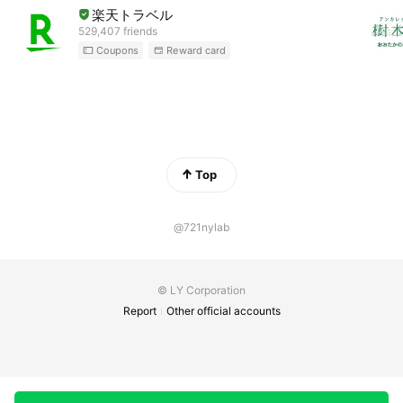
楽天トラベル
529,407 friends
Coupons
Reward card
Top
@721nylab
© LY Corporation
Report
Other official accounts