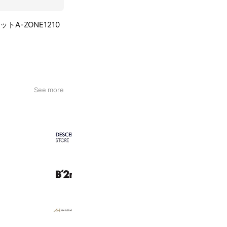
トA-ZONE1210
See more
デサント公式通販
146,354 friends
B'2nd
31,599 friends
ABAHOUSE INT OUTLET
63,697 friends