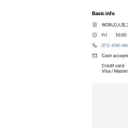
Basic info
WORLD人
Fri
10:00 
072-458-46
Cash accept
Credit card
Visa / Maste