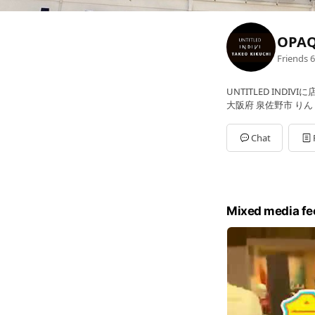
OPAQ
Friends
6
UNTITLED INDIVI
大阪府 泉佐野市 りん
Chat
Mixed media fe