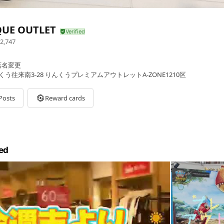
UE OUTLET
2,747
に店名変更
くう往来南3-28 りんくうプレミアムアウトレットA-ZONE1210区
Posts
Reward cards
ed