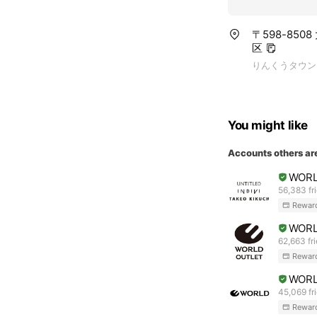
〒598-85
区
りんくうタウン
You might like
Accounts others ar
WOR
56,383 fr
Rewar
WOR
62,663 fr
Rewar
WOR
45,069 fr
Rewar