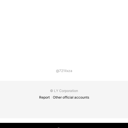
@721llxza
© LY Corporation
Report
Other official accounts