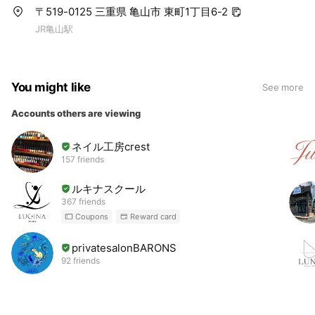
〒519-0125 三重県 亀山市 東町1丁目6-2
JR亀山駅
You might like
See more
Accounts others are viewing
ネイル工房crest
157 friends
ルキナスクール
367 friends
Coupons
Reward card
privatesalonBARONS
92 friends