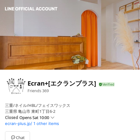
Ecran+[エクランプラス]
Friends
369
三重/ネイル/HBL/フェイスワックス
三重県 亀山市 東町1丁目6-2
Closed
Opens Sat 10:00
ecran-plus.jp/
1 other items
Sun
Closed
Mon
10:00 - 18:00
Tue
10:00 - 18:00
Chat