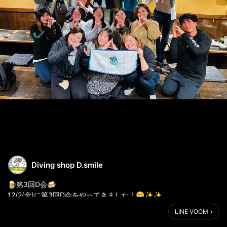
Diving shop D.smile
🍺第3回D会🍻
12/2(金)に第3回D会をやってきました！😁✨✨
LINE VOOM
今回はメンバーがガラッと変わり、初めましてがチラホラ居る中
みんなで食べて🍖飲んで🍺たくさん話して、笑顔の時間を過ごし