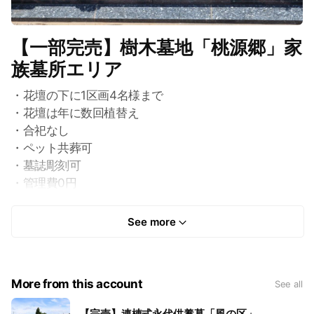
【一部完売】樹木墓地「桃源郷」家
族墓所エリア
・花壇の下に1区画4名様まで
・花壇は年に数回植替え
・合祀なし
・ペット共葬可
・墓誌彫刻可
・管理費0円
・継承者不要
※現在は個別エリア完売のため1名様共同エリア(ペット
See more
共葬不可)のみ
More from this account
See all
【完売】連棟式永代供養墓「風の区」