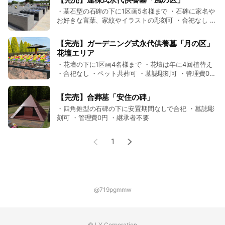
・墓石型の石碑の下に1区画5名様まで ・石碑に家名や
お好きな言葉、家紋やイラストの彫刻可 ・合祀なし ・
ペット共葬可 ・墓誌彫刻可 ・管理費0円 ・継承者不要
【完売】ガーデニング式永代供養墓「月の区」
花壇エリア
・花壇の下に1区画4名様まで ・花壇は年に4回植替え
・合祀なし ・ペット共葬可 ・墓誌彫刻可 ・管理費0円
・継承者不要
【完売】合葬墓「安住の碑」
・四角錐型の石碑の下に安置期間なしで合祀 ・墓誌彫
刻可 ・管理費0円 ・継承者不要
1
@719pgmmw
© LY Corporation