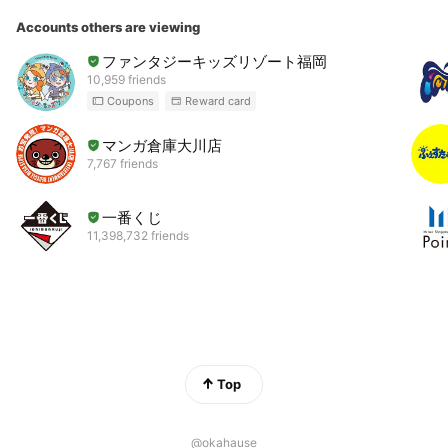
Accounts others are viewing
ファンタジーキッズリゾート福岡
10,959 friends
Coupons
Reward card
マンガ倉庫大川店
7,767 friends
一番くじ
11,398,732 friends
Top
@okahause