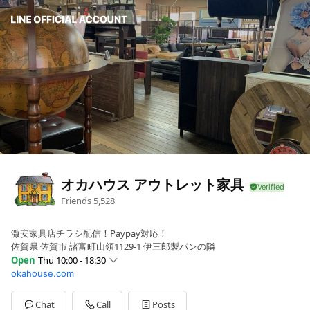
オカハウス アウトレット家具
Friends
5,528
激安家具店チラシ配信！Paypay対応！
佐賀県 佐賀市 諸富町山領1129-1 伊三郎製パンの隣
Open
Thu 10:00 - 18:30
okahouse.com
Sun
10:00 - 18:30
Mon
10:00 - 18:30
Tue
Closed
Chat
Call
Posts