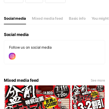
Wed
10:00 - 18:30
Thu
10:00 - 18:30
Fri
10:00 - 18:30
Sat
10:00 - 18:30
Social media
Mixed media feed
Basic info
You might 
チラシ期間中は営業いたします！
Social media
Follow us on social media
Mixed media feed
See more