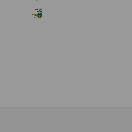
甲子園出場記念タオル 神野織物
4,731 friends