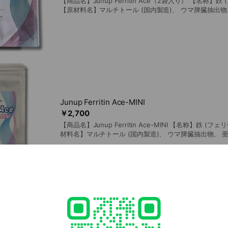
【商品名】Junup Ferritin Ace（2袋入り） 【名称】
【原材料名】マルチトール (国内製造)、 ウマ脾臓抽出物
セルロース、ビタミンC、ステアリン酸カルシウム、CM
HPC、ナイアシン、セラック、パントテン酸カルシウム、
ミンB6、ビタミンB2、葉酸、ビタミンB12、(一部に乳成
含まれるアレルギー物質 (28品目中)】 乳成分 【栄養成分表示
たり エネルギー 5.75 kcal たんぱく質 0.03g 脂質 0.03g
相当量 0.0092g 鉄8.72mg (128%) 亜鉛 4.04mg ビタミ
一日当たりの摂取目安量の栄養素等表示基準値(18歳以
2,200kcal)に占める割合 【内容量】46.5g (300mg×15
法】直射日光、高温多湿を避け、涼しい所に保管してくだ
り方】栄養補助食品として一日5粒を目安に、ビタミンC
Junup Ferritin Ace-MINI
召し上がりください。※就寝前及び起床時のタイミングが
￥2,700
送方法】ポスト投函（クリックポスト）または宅急便（ク
【商品名】Junup Ferritin Ace-MINI 【名称】鉄 (フ
国一律送料無料 ●1~2セットまではクリックポスト（ポ
材料名】マルチトール (国内製造)、 ウマ脾臓抽出物、 
●3セット以上からは宅急便（クロネコヤマト）でお届け この商品は栄養機
ロース、ビタミンC、ステアリン酸カルシウム、CMC、
食品（鉄）です。鉄は、赤血球を作るのに必要な栄養素です。 「食生
HPC、ナイアシン、セラック、パントテン酸カルシウム、
食、主菜、副菜を基本に、食事のバランスを。」 【ご使用上の注意】 ●本品
ミンB6、ビタミンB2、葉酸、ビタミンB12、(一部に乳成
は、特定保健用食品と異なり、消費者庁長官による個別
含まれるアレルギー物質 (28品目中)】 乳成分 【栄養成分表示
ありませ ん。 ●本品は、多量摂取により疾病が治癒し
たり エネルギー 5.75 kcal たんぱく質 0.03g 脂質 0.03g
するものではありません。一日の摂取目安量を守ってく
相当量 0.0092g 鉄8.72mg (128%) 亜鉛 4.04mg ビタミ
原料を使用のため色等が変化する場合や、原料由来の斑
一日当たりの摂取目安量の栄養素等表示基準値(18歳以
りますが品質には問題ありません。 ●原材料名をご確認
2,200kcal)に占める割合 【内容量】70粒 【保存方
ーのある方はお召し上がりにならないでください。●ま
避け、涼しい所に保管してください。 【お召し上がり方
合わない場合がありますので、その場合はご使用を中止し
一日5粒を目安に、ビタミンCの多い飲料と一緒にお召し
ジュナップフェリチンPro