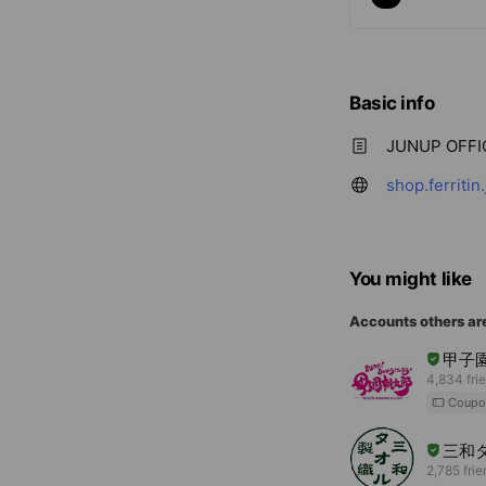
Basic info
JUNUP OFFIC
shop.ferritin.
You might like
Accounts others ar
甲子
4,834 fri
Coupo
三和
2,785 fri