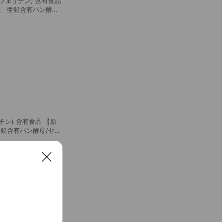
鉄 (フェリチン) 含有食品
、 亜鉛含有パン酵母/
C、 微粒酸化ケイ素、
ビタミン B1、ビタ
分を含む) 【原材料に
】 5粒 (1.5g)当
 炭水化物 1.33 g 食塩
ンC 130 mg ※()内は、
上、基準熱量
5粒) ×2袋 【保存方
さい。 【お召し上が
の多い飲料と一緒にお
オススメです。 【配
ロネコヤマト） ●全
ェリチン) 含有食品 【原
スト投函）でお届け
亜鉛含有パン酵母/セル
能
 微粒酸化ケイ素、
活は、主
ビタミン B1、ビタ
分を含む) 【原材料に
審査を受けたものでは
C
】 5粒 (1.5g)当
たり、より健康が増進
l
 炭水化物 1.33 g 食塩
ださい。●天然由来の
ンC 130 mg ※()内は、
o
点が見られる場合があ
上、基準熱量
s
のうえ、食物アレルギ
法】直射日光、高温多湿を
e
れに体調や体質により
】栄養補助食品として
てください。 ●通院
上がりください。※就