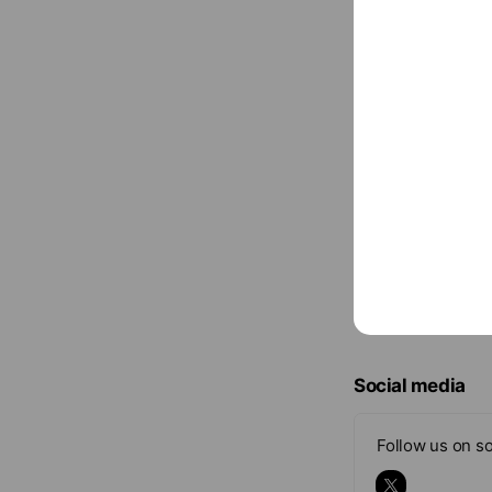
振込用紙にてご
振込用紙（郵便
Social media
Follow us on so