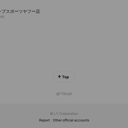
ップスポーツヤフー店
nds
Top
@718yojti
© LY Corporation
Report
Other official accounts