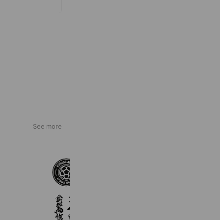
がご連絡下さいませ。
します。また、転売さ
応いたしかねます。
See more
KimiLAB AGENCY
1,835 friends
金鷲旗・玉竜旗高校柔剣道大会
4,659 friends