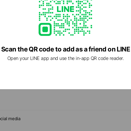
中やお薬を服用している方は医師や薬剤師の方とご相談
寝前及び起床時のタイミングがオススメです。 【配送
￥8,100
ださい。●乳幼児の手の届かない場所に保存してください
または宅急便 ●全国一律送料無料 ●1~11袋まではポス
方は、医師とご相談の上、お召し上がりください。 ■ご注文から出荷までの日
【 商品名 】 ジュナップ フェリチン Pro 【 名 称 】 
ト）でのお届け ●7袋以上からは宅急便（クロネコヤマト）でお届け
数 月～金曜日（祝日を除く）14時までのご注文は当日出
マルチトール（国内製造）、ウマ脾臓抽出物、亜鉛含有パ
Ferritin Ace-MINIは錠剤製造工程において、徹底し
文は翌日出荷でのご対応となります。 金曜日14時以降
ス、ビタミンC、ステアリン酸カルシウム、CMC、微粒
GMP認定を持つ国内製造工場で製造されています。 この商品は栄養機能食品
て月曜日出荷でのご対応となります。 祝日のご注文は翌
ク、ナイアシン、パントテン酸カルシウム、ビタミンB1
（鉄）です。鉄は、赤血球を作るのに必要な栄養素です。 「食生活は、主
対応となります。 ■出荷から到着までの日数 ・出荷から到着までのお日にち
ンB2、葉酸、ビタミンB12(一部に乳成分を含む) 【 内容量
主菜、副菜を基本に、食事のバランスを。」 【ご使用上の注意】 ●本品は、
は概ね2～3日かかります。お届け先が遠方の場合、離島
30g） 【 保存方法 】 直射日光、高温多湿を避け、涼
特定保健用食品と異なり、消費者庁長官による個別審査
は更に数日要する場合があります。また、差出時刻によ
い。 【お召し上がり方】 栄養補助食品として鉄分不足
ませ ん。 ●本品は、多量摂取により疾病が治癒したり
Scan the QR code to add as a friend on LINE
ります。発送時に追跡番号を記載いたしますが、集荷の
分不足が気になる時、運動をされる方には2粒を一日の目
ものではありません。一日の摂取目安量を守ってくださ
号が反映されない場合がございます。発送から数日経っ
飲料と一緒にお召し上がりください。 この商品は栄養機能食品(鉄)です。鉄
を使用のため色等が変化する場合や、原料由来の斑点が
Open your LINE app and use the in-app QR code reader.
ましたら番号検索のうえお問い合わせページよりお手数
は、赤血球を作るのに必要な栄養素です。 「食生活は、
注文の方
すが品質には問題ありません。 ●原材料名をご確認のう
せ。弊社商品の営利転売を目的とする購入は、固く禁止
本に、食事のバランスを。」 ご注意:本品は、特定保健用食品と異なり、消費
ある方はお召し上がりにならないでください。●まれに
売された商品（フリマアプリ等）の返品・クレーム等は
者庁長官による個別審査を受けたものではありません。
ない場合がありますので、その場合はご使用を中止してく
す。
）にてご注文の方はコチラ
https://junupferritin.jp/payment/
は、お客様が商品を選ぶ際に参考にしていただくための
お薬を服用している方は医師や薬剤師の方とご相談の上
剤師およびその他の資格をもった専門家の意見に代わる
い。●乳幼児の手の届かない場所に保存してください。 
ご使用前には必ずお届けの商品ラベルや注意書きをご確
は、医師とご相談の上、お召し上がりください。 ■ご注文から出荷までの日数
情報は病気を治すための自己診断に使うことはできませ
月～金曜日（祝日を除く）14時までのご注文は当日出荷
方や妊婦の方などは、かかりつけの医師にご相談のうえ
翌日出荷でのご対応となります。 金曜日14時以降～日
曜日出荷でのご対応となります。 祝日のご注文は翌日の
となります。 ■出荷から到着までの日数 ・出荷から到着までのお日にちは概
ね2～3日かかります。お届け先が遠方の場合、離島等の
cial media
に数日要する場合があります。また、差出時刻によって
す。発送時に追跡番号を記載いたしますが、集荷の関係
反映されない場合がございます。発送から数日経っても