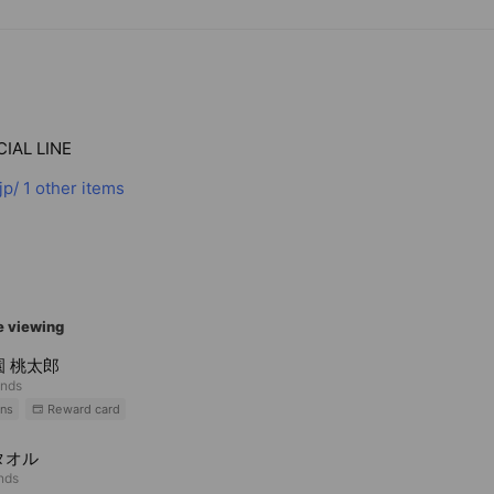
たら番号検索のうえお問い合わせページよりお手数です
弊社商品の営利転売を目的とする購入は、固く禁止いた
れた商品（フリマアプリ等）の返品・クレーム等はご対
IAL LINE
jp/
1 other items
e viewing
園 桃太郎
ends
ns
Reward card
タオル
ends