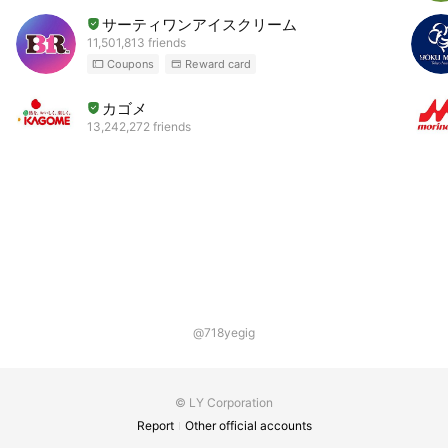
サーティワンアイスクリーム
11,501,813 friends
Coupons
Reward card
カゴメ
13,242,272 friends
@718yegig
© LY Corporation
Report
Other official accounts