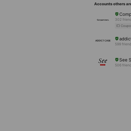
Accounts others ar
Comp
302 frien
Coupo
addic
599 frien
See 
506 frien