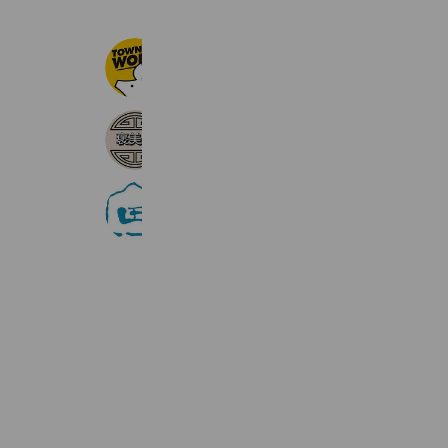
タウンワーク
16,165,236 friends
houbian
392 friends
Coupons
Reward card
代々木公園アートスタジオ
567 friends