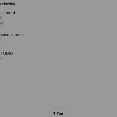
e viewing
artment.
ds
ns
tcase_studio
ds
STUDIO
ds
Top