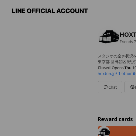
HOXT
Friends
7
スタジオの空き状況
東京都 世田谷区 野沢3-2
Closed
Opens Thu 10
hoxton.jp/
1 other i
Sun
Closed
Mon
10:00 - 19:00
Tue
10:00 - 19:00
Chat
Wed
10:00 - 19:00
Thu
10:00 - 19:00
Fri
10:00 - 19:00
Sat
Closed
Reward cards