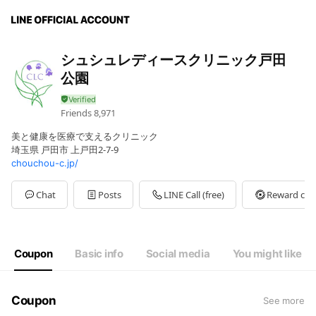
シュシュレディースクリニック戸田
公園
Friends
8,971
美と健康を医療で支えるクリニック
埼玉県 戸田市 上戸田2-7-9
chouchou-c.jp/
Chat
Posts
LINE Call (free)
Reward car
Coupon
Basic info
Social media
You might like
Coupon
See more