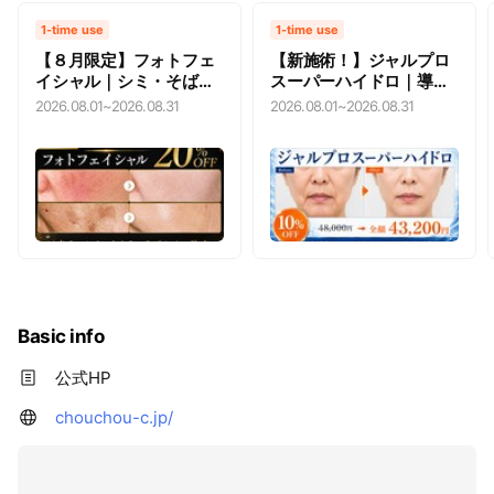
1-time use
1-time use
【８月限定】フォトフェ
【新施術！】ジャルプロ
イシャル｜シミ・そばか
スーパーハイドロ｜導入
す・赤ら顔【20%OFFク
記念10%OFF【リフトア
2026.08.01
~
2026.08.31
2026.08.01
~
2026.08.31
ーポン】
ップ×肌育】
Basic info
公式HP
chouchou-c.jp/