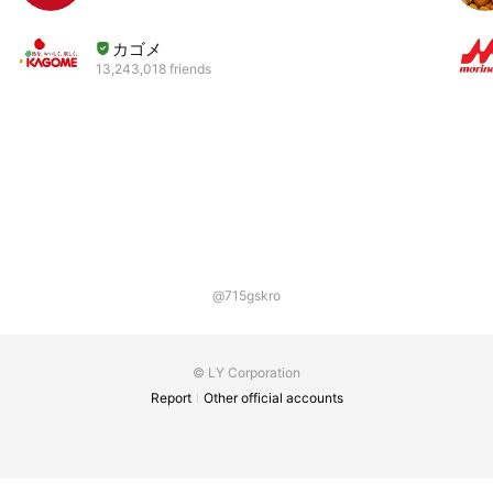
カゴメ
13,243,018 friends
@715gskro
© LY Corporation
Report
Other official accounts