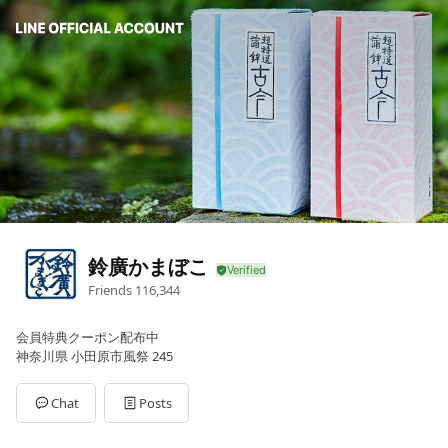
鈴廣かまぼこ
Friends
116,344
会員特典クーポン配布中
神奈川県 小田原市風祭 245
Chat
Posts