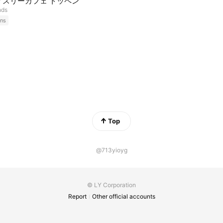
ィスリーカフェ トッペン
nds
ns
Top
@713yioyg
© LY Corporation
Report
Other official accounts