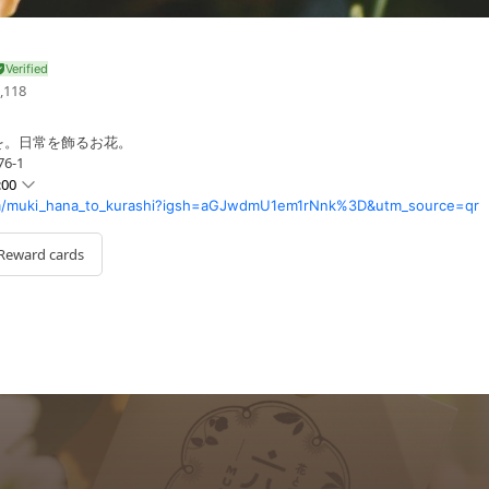
,118
を。日常を飾るお花。
6-1
:00
m/muki_hana_to_kurashi?igsh=aGJwdmU1em1rNnk%3D&utm_source=qr
Reward cards
︎