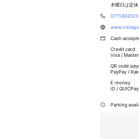
木曜日は定休
0775682023
www.instag
Cash accept
Credit card
Visa / Maste
QR code pay
PayPay / Rak
E-money
iD / QUICPay 
Parking avail