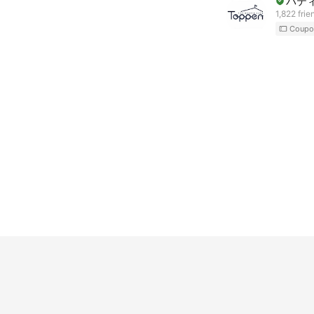
パテ
1,822 frie
Coupo