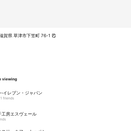
9 滋賀県 草津市下笠町 76-1
e viewing
ン‐イレブン・ジャパン
1 friends
子工房エスヴェール
ends