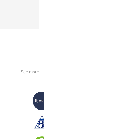
See more
Eyedea-
368 friends
Coupons
リカーマウンテン守山店
2,023 friends