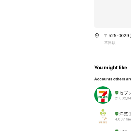
〒525-002
草津駅
You might like
Accounts others ar
セブ
21,002,94
洋菓
4,037 fri