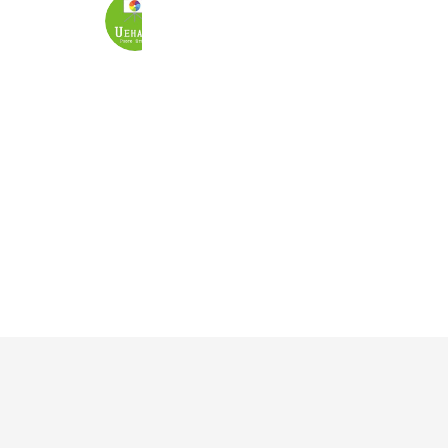
Uehara Photo Studio
1,077 friends