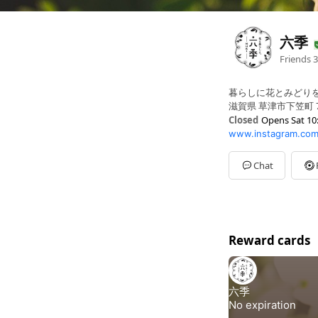
六季
Friends
3
暮らしに花とみどり
滋賀県 草津市下笠町 7
Closed
Opens Sat 10
www.instagram.co
Sun
10:00 - 18:00
Mon
10:00 - 18:00
Tue
10:00 - 18:00
Chat
Wed
10:00 - 18:00
Thu
Closed
Fri
10:00 - 18:00
Sat
10:00 - 18:00
木曜日は定休日です❄
Reward cards