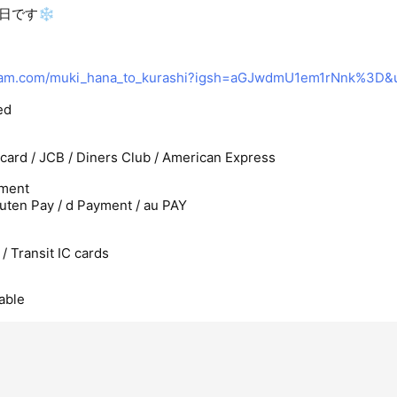
日です❄︎
ram.com/muki_hana_to_kurashi?igsh=aGJwdmU1em1rNnk%3D&
ed
rcard / JCB / Diners Club / American Express
ment
uten Pay / d Payment / au PAY
/ Transit IC cards
able