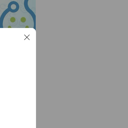
C
l
o
s
See more
e
クが必要だ、と考え、
た。 日常のちょっと
を診ることのできるク
消化器病学会 消化器
 ●日本ヘリコバクタ