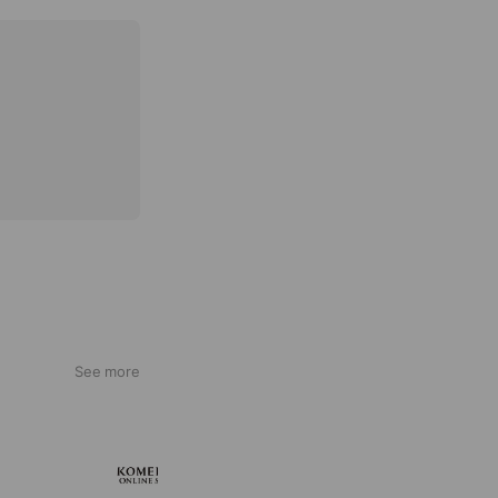
See more
KOMEHYO ONLINE STORE
660,534 friends