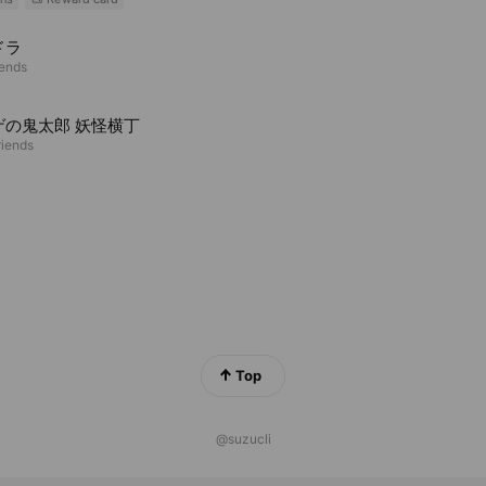
ドラ
iends
ゲの鬼太郎 妖怪横丁
riends
Top
@suzucli