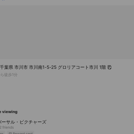
3 千葉県 市川市 市川南1-5-25 グロリアコート市川 1階
から徒歩1分
e viewing
バーサル・ピクチャーズ
2 friends
ns
Reward card