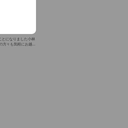
臓学会 認定指導医
ることになりました小林
の方々も気軽にお越し
定
医 ●がん治療認定医