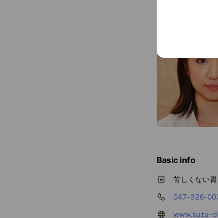
Basic info
苦しくない胃
047-326-00
www.suzu-cli