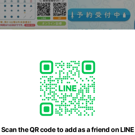
院長 鈴木 大輔
「敷居は低く、ホスピタリティは高い」地域のクリニッ
「市川すずき消化器・内視鏡クリニック」を開業致しまし
したお困りごとから、おひとりおひとりの全体的な体調
#
院長
リニックでありたいと思っています。 【資格】 ●医学博士 ●日本内科学会
内科認定医 ●日本内科学会 総合内科専門医 ●日本
Scan the QR code to add as a friend on LINE
病専門医 ●日本消化器内視鏡学会 消化器内視鏡専門医