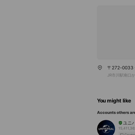
〒272-003
JR市川駅南口
You might like
Accounts others ar
ユニ
15,411,36
Coupo