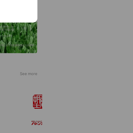
See more
SOOTANG HOBBY Info
5,726 friends
バトン買取専用窓口
273 friends