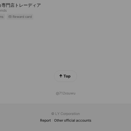
カ専門店トレーディア
iends
ns
Reward card
Top
@712xsuwu
© LY Corporation
Report
Other official accounts