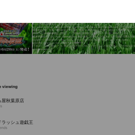
e viewing
る屋秋葉原店
ds
ドラッシュ遊戯王
iends