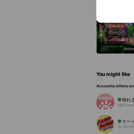
You might like
Accounts others ar
晴れ
996 frien
カー
10,701 fr