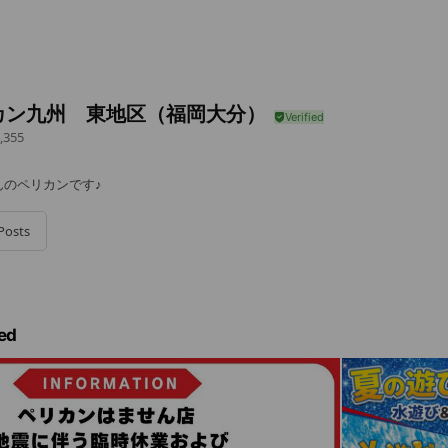
カン九州 東地区（福岡大分）
,355
んのペリカンです♪
Posts
ed