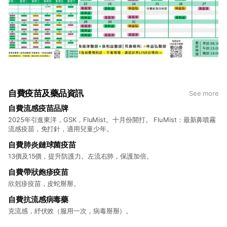
自費疫苗及藥品資訊
See more
自費流感疫苗品牌
2025年引進東洋，GSK，FluMist。十月份開打。 FluMist：最新鼻噴霧
流感疫苗，免打針，適用兒童少年。
自費肺炎鏈球菌疫苗
13價及15價，提升防護力。左流右肺，保護加倍。
自費帶狀皰疹疫苗
欣剋疹疫苗，皮蛇掰掰。
自費抗流感病毒藥
克流感，紓伏效（服用一次，病毒掰掰）。