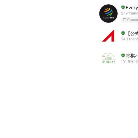
Ever
279 frien
Coupo
【公
243 frien
将棋
151 friend