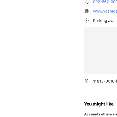
092-662-00
www.yoshida
Parking avail
〒813-00
You might like
Accounts others ar