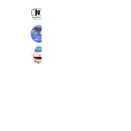
ナイスビームスタジオ
361 friends
北九州情報ＩＴクリエイター専門学校
531 friends
（株）クラフティア(旧:九電工) 採用
1,063 friends