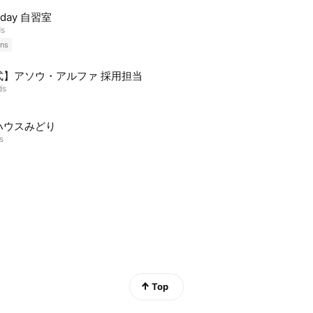
yday 自習室
ds
ns
式】アソウ・アルファ 採用担当
ds
ハウスみどり
s
Top