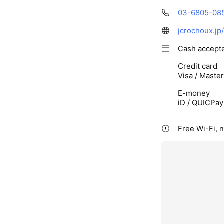
03-6805-08
jcrochoux.j
Cash accept
Credit card
Visa / Maste
E-money
iD / QUICPay
Free Wi-Fi, 