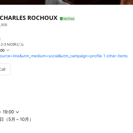
 CHARLES ROCHOUX
,908
を
-3 NOIRビル
:00
source=line&utm_medium=social&utm_campaign=profile
1 other items
Call
～10月）
- 19:00
日（5月～10月）