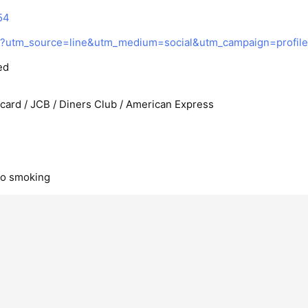
54
p/?utm_source=line&utm_medium=social&utm_campaign=profile
ed
rcard / JCB / Diners Club / American Express
no smoking