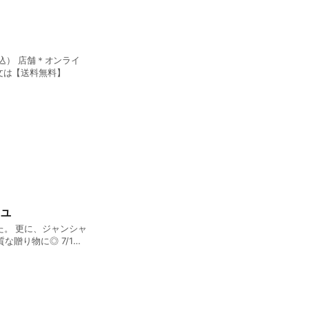
トアのご注文は【送料無料】
イユ
ンシャ
り物に◎ 7/1よ