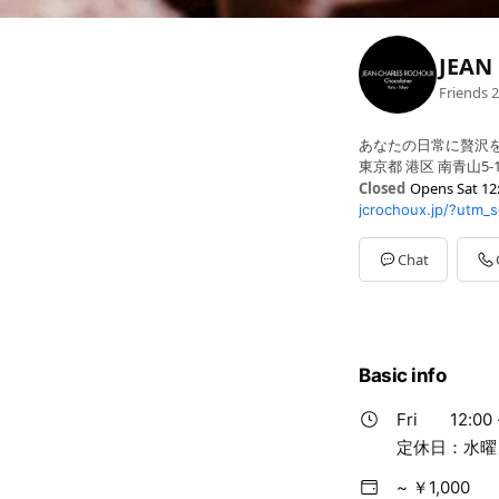
JEAN
Friends
2
あなたの日常に贅沢
東京都 港区 南青山5-12
Closed
Opens Sat 12
jcrochoux.jp/?utm_
Sun
12:00 - 19:00
Mon
12:00 - 19:00
Tue
12:00 - 19:00
Chat
Wed
12:00 - 19:00
Thu
12:00 - 19:00
Fri
12:00 - 19:00
Sat
12:00 - 19:00
定休日：水曜日（5月
Basic info
Fri
12:00 
定休日：水曜
~ ￥1,000