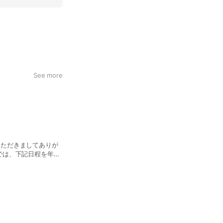
See more
愛顧いただきましてありが
KYOでは、下記日程を年末
しますが、何卒ご了承
月29日（月）～1月5
9：00）となります。
文分で年内の発送を終え
受けしておりますが、
頂けませんのでご了承