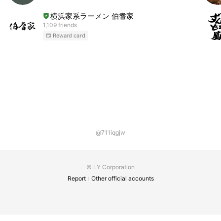
横浜家系ラーメン 伯耆家
1,109 friends
Reward card
@711iqgjw
© LY Corporation
Report
Other official accounts