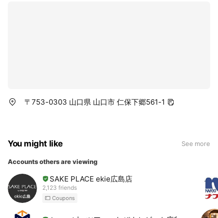
〒753-0303 山口県 山口市 仁保下郷561-1
You might like
See more
Accounts others are viewing
SAKE PLACE ekie広島店
2,123 friends
Coupons