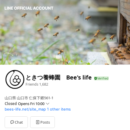
ときつ養蜂園 Bee's life
Friends
1,682
山口県 山口市 仁保下郷561-1
Closed
Opens Fri 10:00
bees-life.net/site_map
1 other items
Sun
10:00 - 18:00
Mon
10:00 - 17:00
Tue
10:00 - 17:00
Chat
Posts
Wed
10:00 - 18:00