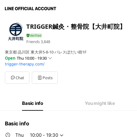
TRIGGER鍼灸・整骨院【大井町院】
Friends
3,848
東京都 品川区 東大井5-8-10 パレスぼだい樹1F
Open
Thu 10:00 - 19:30
trigger-therapy.com/
Sun
09:00 - 12:30
Mon
10:00 - 19:30
Tue
10:00 - 19:30
Chat
Posts
Wed
10:00 - 19:30
Thu
10:00 - 19:30
Fri
10:00 - 19:30
Sat
09:00 - 18:00
Basic info
You might like
祝日 09:00-18:00
Basic info
Thu
10:00 - 19:30