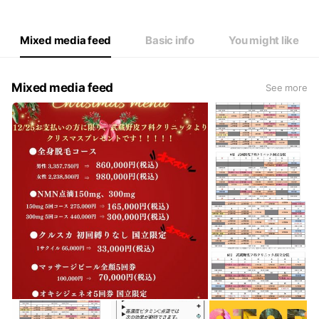
Thu
09:00 - 12:30
Fri
09:00 - 12:30
Sat
09:00 - 12:00
Mixed media feed
Basic info
You might like
※祝日はお休みを頂いております。
Mixed media feed
See more