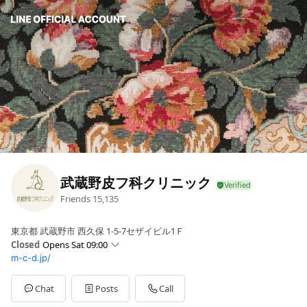
武蔵野皮フ科クリニック
Friends
15,135
東京都 武蔵野市 西久保 1-5-7セザイビル1Ｆ
Closed
Opens Sat 09:00
m-c-d.jp/
Sun
09:00 - 12:00
Mon
09:00 - 12:30
Tue
09:00 - 12:30
Chat
Posts
Call
Wed
09:00 - 12:30