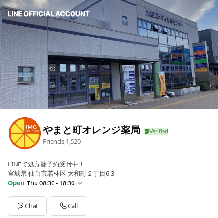
やまと町オレンジ薬局
Friends
1,520
LINEで処方箋予約受付中！
宮城県 仙台市若林区 大和町２丁目6-3
Open
Thu 08:30 - 18:30
Sun
Closed
Mon
08:30 - 18:30
Chat
Call
Tue
08:30 - 18:30