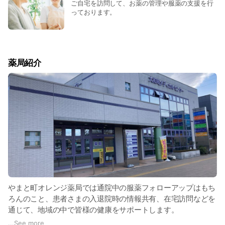
ご自宅を訪問して、お薬の管理や服薬の支援を行
っております。
薬局紹介
やまと町オレンジ薬局では通院中の服薬フォローアップはもち
ろんのこと、患者さまの入退院時の情報共有、在宅訪問などを
通じて、地域の中で皆様の健康をサポートします。
仙台市営地下鉄東西線「薬師堂駅」より徒歩10分の場所に、当
...
See more