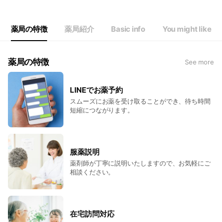
Wed
08:30 - 18:30
Thu
08:30 - 18:30
Fri
08:30 - 18:30
薬局の特徴
薬局紹介
Basic info
You might like
Sat
08:30 - 12:30
薬局の特徴
See more
LINEでお薬予約
スムーズにお薬を受け取ることができ、待ち時間
短縮につながります。
服薬説明
薬剤師が丁寧に説明いたしますので、お気軽にご
相談ください。
在宅訪問対応