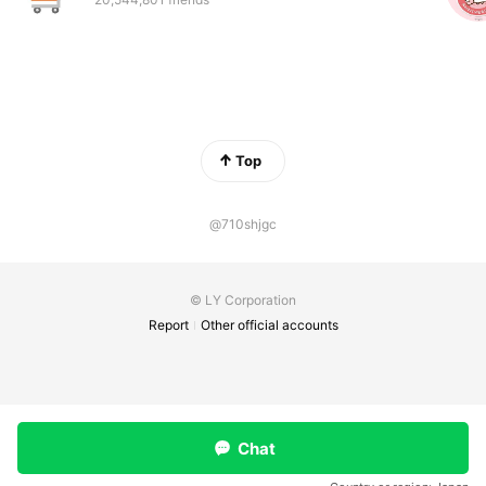
Top
@710shjgc
© LY Corporation
Report
Other official accounts
Chat