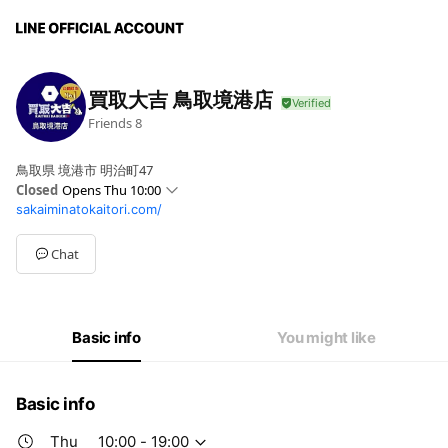
買取大吉 鳥取境港店
Friends
8
鳥取県 境港市 明治町47
Closed
Opens Thu 10:00
sakaiminatokaitori.com/
Sun
10:00 - 19:00
Mon
10:00 - 19:00
Tue
10:00 - 19:00
Chat
Wed
10:00 - 19:00
Thu
10:00 - 19:00
Fri
10:00 - 19:00
Sat
10:00 - 19:00
Basic info
You might like
Basic info
Thu
10:00 - 19:00