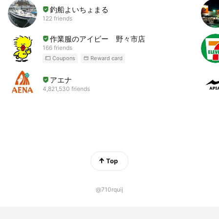
釣船よいちょまる
122 friends
作業服のアイビー 野々市店
166 friends
Coupons
Reward card
アエナ
4,821,530 friends
Top
@710rquij