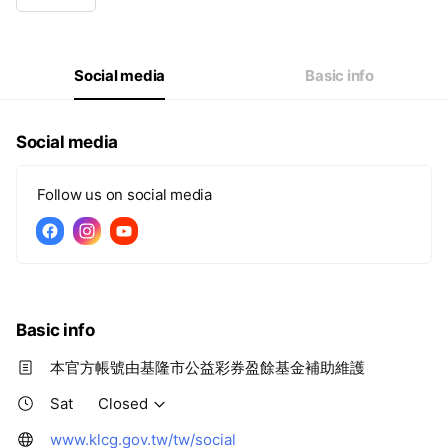
Wed
08:30 - 12:30,13:30 - 17:30
Thu
08:30 - 12:30,13:30 - 17:30
Fri
08:30 - 12:30,13:30 - 17:30
Sat
Closed
Social media
Basic info
Social media
Follow us on social media
Basic info
本官方帳號由基隆市公益彩券盈餘基金補助維護
Sat
Closed
www.klcg.gov.tw/tw/social