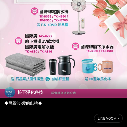
松下淨化科技
◆母親節-愛的獻禮◆
.
母親節活動開跑囉！
LINE VOOM
即日起，
買淨水商品享88折優惠！