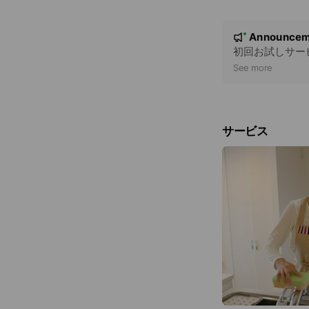
N
Announcem
New
o
初回お試しサー
t
See more
i
c
e
サービス