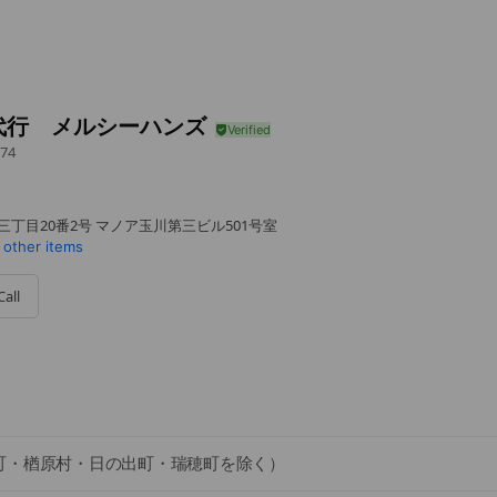
代行 メルシーハンズ
74
三丁目20番2号 マノア玉川第三ビル501号室
 other items
Call
町・楢原村・日の出町・瑞穂町を除く）