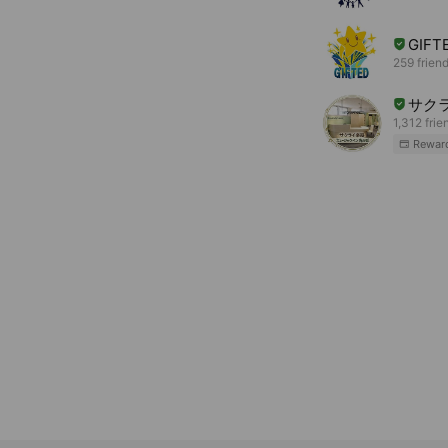
GIF
259 frien
サク
1,312 frie
Rewar