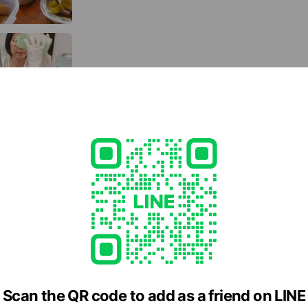
ハウスクリーニング
専門清掃
ハウスメンテナンス・リフォーム
弊社のリフォーム事業部によるサポート
Scan the QR code to add as a friend on LINE