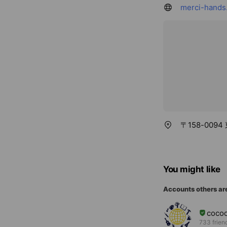
merci-hands
〒158-00
You might like
Accounts others ar
coc
733 frien