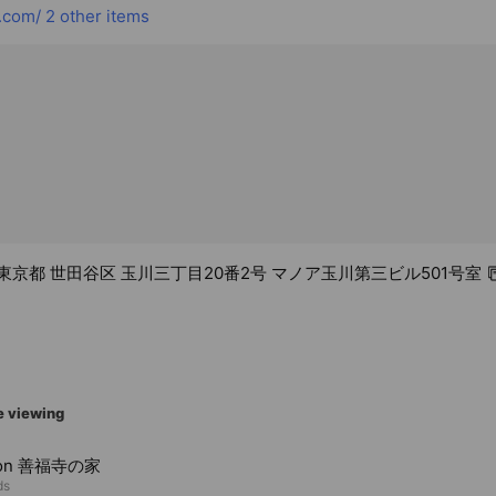
.com/
2 other items
94 東京都 世田谷区 玉川三丁目20番2号 マノア玉川第三ビル501号室
e viewing
oon 善福寺の家
ds