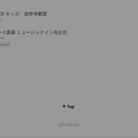
TED キッズ 吉祥寺教室
ds
ライ楽器 ミュージックイン光が丘
nds
d card
Top
@708wzhft