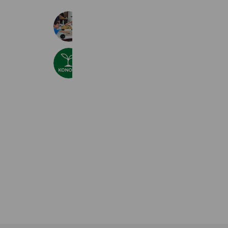
西武こども囲碁教室
288 friends
コノハ英語
199 friends