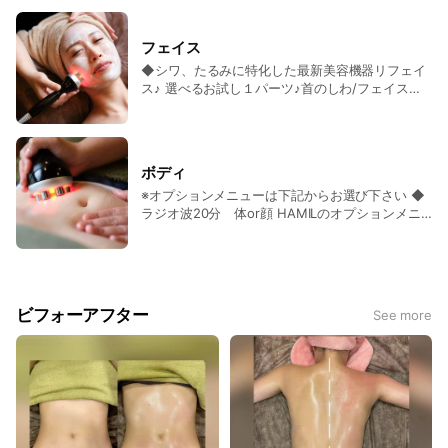
嫌いな食べ物はお肉です。
す(^^♪マッサージではお客様が全
身スッキリとして頂けるように心
がけています。
フェイス
◆シワ、たるみに特化した最新美容機器リフェイ
ス♪ 選べるお試し１パーツ♪首のしわ/フェイスラ
インのたるみ/ホホのたるみ/眉間のシワ/ほうれい
線/目じりの小じわ※お顔全体のメニューもござい
ます◎ ¥ 6,105～ ◆毛穴吸引＋パック 【お顔のメ
ニューをお選びの方】毛穴吸引＋パック ¥ 3,300
ボディ
～ ◆毛穴吸引＋パック 【体のメニューをお選び
※オプションメニューは下記からお選び下さい ◆
の方】クレンジング＋洗顔＋毛穴吸引＋パック ¥
ラジオ波20分 体or顔 HAMILのオプションメニ
3,300～
ュー♪お体かお顔どちらでもお選び頂けます。 ¥
3,300～ ◆キャビテーション 20分 HAMILの人気
オプションメニュー♪ 施術時間：20 分 ¥ 4,180～
◆ハイパーシェイプ 15分 部分的に気になる脂肪
をサイズダウン♪ 施術時間：15 分 ¥ 8,030～
ビフォーアフター
See more