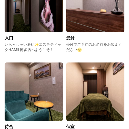
入口
受付
いらっしゃいませ✨エステティッ
受付でご予約のお名前をお伝えく
クHAMIL博多店へようこそ！
ださい🌝
待合
個室