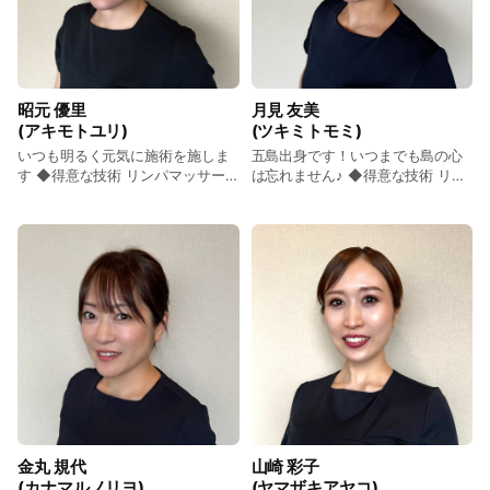
昭元 優里
月見 友美
(アキモトユリ)
(ツキミトモミ)
いつも明るく元気に施術を施しま
五島出身です！いつまでも島の心
す ◆得意な技術 リンパマッサー
は忘れません♪ ◆得意な技術 リン
ジ・小顔 ◆趣味 旅行・釣り ◆メ
パマッサージ、フェイシャルマッ
ッセージ HAMILの元気印です！お
サージ ◆趣味 旅行、キャンプ ◆
客様から出勤か休みかすぐ分かる
メッセージ とにかく楽しいことが
と言われます（笑）鹿児島出身で
大好きで夏は海、冬はキャンプ、
すが、もうナマリはありません
春夏秋冬楽しんでます！お客様に
(笑)とにかく『楽しむ』がモット
来てよかったと思って頂けるよう
ーです。
結果重視はもちろん、楽しい時間
を過ごせたらと思っています！
金丸 規代
山崎 彩子
(カナマルノリヨ)
(ヤマザキアヤコ)