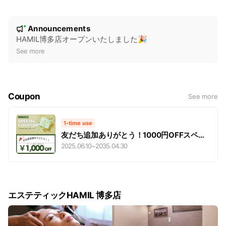
N
Announcements
New
o
HAMIL博多店オープンいたしました🎉
t
See more
i
c
e
Coupon
See more
1-time use
友だち追加ありがとう！1000円OFFスペシ
ャルクーポンプレゼント🎁
2025.06.10
~
2035.04.30
エステティックHAMIL 博多店