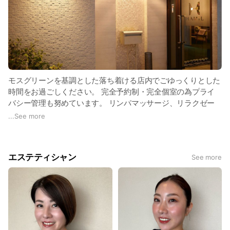
モスグリーンを基調とした落ち着ける店内でごゆっくりとした
時間をお過ごしください。 完全予約制・完全個室の為プライ
バシー管理も努めています。 リンパマッサージ、リラクゼー
ション、痩身、フェイシャル、脱毛、ブライダル、インナー強
...
See more
化、メンズエステ、発毛など、トータルエステで豊富なメニュ
ーをご提供しております。
エステティシャン
See more
◆HAMIL平尾店のLINE公式アカウントはこちら
https://line.me/R/ti/p/@fdi0458f