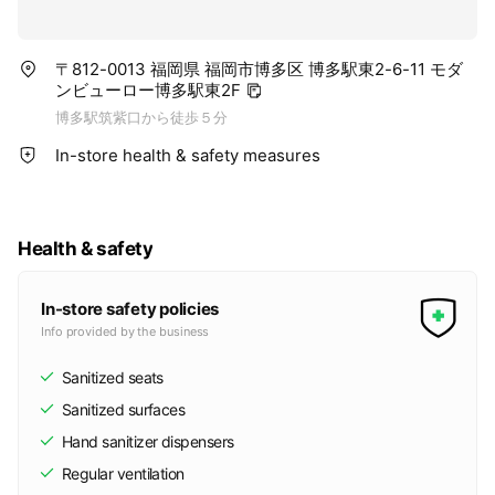
〒812-0013 福岡県 福岡市博多区 博多駅東2-6-11 モダ
ンビューロー博多駅東2F
博多駅筑紫口から徒歩５分
In-store health & safety measures
Health & safety
In-store safety policies
Info provided by the business
Sanitized seats
Sanitized surfaces
Hand sanitizer dispensers
Regular ventilation