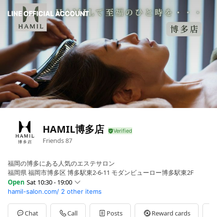
HAMIL博多店
Friends
87
福岡の博多にある人気のエステサロン
福岡県 福岡市博多区 博多駅東2-6-11 モダンビューロー博多駅東2F
Open
Sat 10:30 - 19:00
hamil-salon.com/
2 other items
Sun
10:30 - 19:00
Mon
10:30 - 20:00
Tue
10:30 - 20:00
Chat
Call
Posts
Reward cards