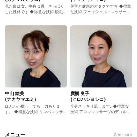
見た目は女、中身は男、さっぱり
美容と健康のオタクです☆ ◆得意
した性格です ◆得意な技術 脱毛、
な技術 フェイシャル・マッサージ
お腹のマッサージ ◆趣味 ダーツ、
◆趣味 福岡グルメ・韓流ドラマ
お酒 ◆メッセージ 一期一会をモッ
◆メッセージ 女性はいくつになっ
トーに！仕事もプライベートも全
ても美しくなれます。出会った全
力で楽しく過ごせたら幸せです！
ての方が心も身体も元気で明るく
第一印象はクールに見られます
過ごせるようにお手伝いいたしま
が、話せば明るいのでどんどん話
す。楽しい時間を過ごしましょ
しかけて下さい！笑
う！
中山 絵美
廣橋 良子
(ナカヤマエミ）
(ヒロハシヨシコ)
ほんわか癒し、でも、力ありま
全身スッキリ流します♪ ◆得意な
す。 ◆得意な技術 リンパマッサー
技術 アロママッサージのデコル
ジ ◆趣味 カフェめぐり ◆メッセ
テ・肩甲骨周りの手技 ◆趣味 ピラ
ージ 新人ですが最年長です。お客
ティス・ダンス ◆メッセージ はじ
様に満足していただくことが私自
めまして!廣橋良子です♪私はアロ
身、、癒しになります。ちなみに
ママッサージとエステが大好きで
メニュー
See more