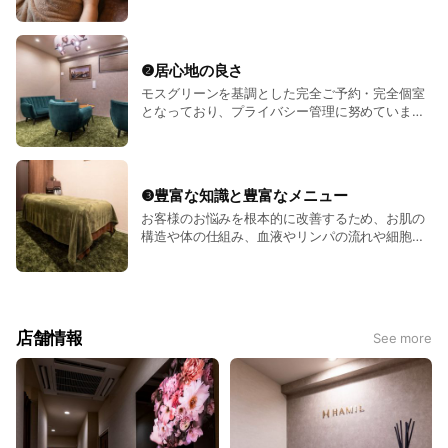
スタッフで施術を行います。 お客様のご不安の中
で1番多い『スタッフによる技術のバラつき』を極
端まで無くし、統一した技術力でご満足頂けるよ
う心がけております。 複数の他サロン様への技術
❷居心地の良さ
提供、勉強会など取り入れ、技術向上に日々磨き
モスグリーンを基調とした完全ご予約・完全個室
をかけています。
となっており、プライバシー管理に努めていま
す。 アットホームな空間作りを心がけており、ま
るで家でリラックスしているかのような居心地の
良さを、是非エステティック HAMIL博多店でお試
しください。
❸豊富な知識と豊富なメニュー
お客様のお悩みを根本的に改善するため、お肌の
構造や体の仕組み、血液やリンパの流れや細胞に
ついて生理学の分野まで知識を身につける事を徹
底しております。 エステティック HAMIL博多店
ではフェイシャル、ボディ、リラクゼーション、
脱毛、インナー強化、発汗デトックスなど、トー
タルエステで豊富なメニューをご提供しておりま
店舗情報
See more
す。