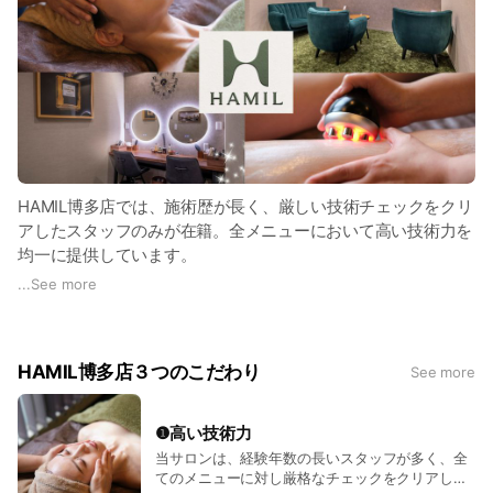
HAMIL博多店では、施術歴が長く、厳しい技術チェックをクリ
アしたスタッフのみが在籍。全メニューにおいて高い技術力を
均一に提供しています。
...
See more
アットホームな雰囲気の中、リラックスしながら結果にこだわ
った施術が受けられるのが魅力◎
初めての方も安心してお越しください♪
HAMIL博多店３つのこだわり
See more
スタッフ一同心よりお待ちしております💛
❶高い技術力
当サロンは、経験年数の長いスタッフが多く、全
てのメニューに対し厳格なチェックをクリアした