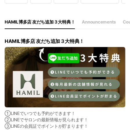
Wed
10:30 - 20:00
Thu
10:30 - 20:00
Fri
10:30 - 20:00
Sat
10:30 - 19:00
HAMIL博多店 友だち追加３大特典！
Announcements
Co
定休日：不定休、祝日10:30～19:00
HAMIL博多店 友だち追加３大特典！
①LINEでいつでも予約ができます！
②LINEでサロンの最新情報が見られます！
③LINEの会員証でポイントが貯まります！