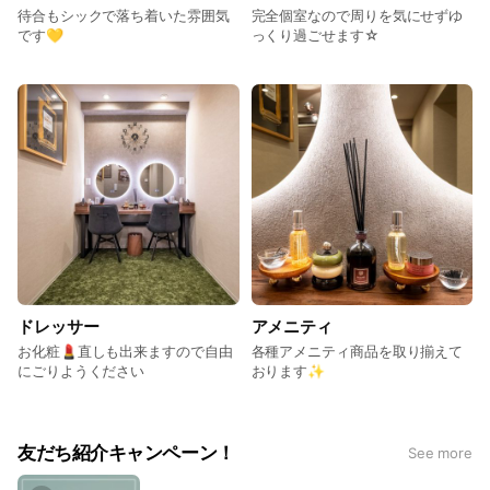
待合もシックで落ち着いた雰囲気
完全個室なので周りを気にせずゆ
です💛
っくり過ごせます☆
ドレッサー
アメニティ
お化粧💄直しも出来ますので自由
各種アメニティ商品を取り揃えて
にごりようください
おります✨
友だち紹介キャンペーン！
See more