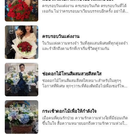
ครบรอบวันแต่งงาน ครบรอบวันเกิด ครบรอบวันที่ได้
เจอกัน ไม่ว่าครบรอบมาเวียนบรรจบอีกครั้ง อย่าได้
พลาดวันที่แสนดีวันที่เราและเธอต่างจดจำไปตลอด
จวบจนนิจนิรันดร
ครบรอบวันแต่งงาน
ในวันแห่งความทรงจำ วันที่สุดแสนพิเศษที่ทุกคู่จดจำ
และรำลึกถึงคามรักที่เราเริ่มชีวิตคู่ร่วมกัน
ช่อดอกไม้โทนสีผสมสวยสีสดใส
ช่อดอกไม้โทนสีผสมสีสดใสเหมาะสำหรับในทุกๆ
โอกาสที่พิเศษ ทุกๆวาระที่ต้องติดมือไปเพื่อเซอร์ไพร์ส
ที่แสนประทับใจ
กระเช้าดอกไม้เพื่อให้กำลังใจ
เมื่อคนที่คุณรักป่วย ความรักความห่วงใยที่มีย่อมเกิด
ขึ้นในใจ สื่อความหมายบอกถึงความรักความห่วงใย
เป็นกำลังให้เสมอ ให้หายไวไวนะจ๊ะ