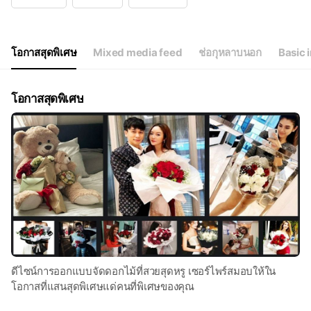
Wed
Open 24 hours
Thu
Open 24 hours
Fri
Open 24 hours
Sat
Open 24 hours
โอกาสสุดพิเศษ
Mixed media feed
ช่อกุหลาบนอก
Basic 
โอกาสสุดพิเศษ
ดีไซน์การออกแบบจัดดอกไม้ที่สวยสุดหรู เซอร์ไพร์สมอบให้ใน
โอกาสที่แสนสุดพิเศษแด่คนที่พิเศษของคุณ