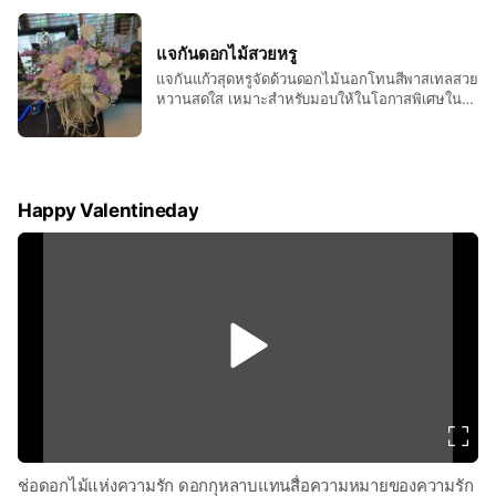
แจกันดอกไม้สวยหรู
แจกันแก้วสุดหรูจัดด้วนดอกไม้นอกโทนสีพาสเทลสวย
หวานสดใส เหมาะสำหรับมอบให้ในโอกาสพิเศษใน
ทุกๆโอกาสที่คู่ควร
Happy Valentineday
v
i
d
e
o
ช่อดอกไม้แห่งความรัก ดอกกุหลาบแทนสื่อความหมายของความรัก