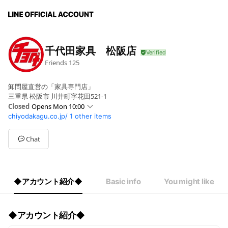
千代田家具 松阪店
Friends
125
卸問屋直営の「家具専門店」
三重県 松阪市 川井町字花田521-1
Closed
Opens Mon 10:00
chiyodakagu.co.jp/
1 other items
Sun
10:00 - 19:00
Mon
10:00 - 18:30
Tue
10:00 - 18:30
Chat
Wed
10:00 - 18:30
Thu
10:00 - 18:00
Fri
10:00 - 18:30
Sat
10:00 - 19:00
◆アカウント紹介◆
Basic info
You might like
祝日▶10：00～19：00、無休(年末年始及び盆休のぞく)
◆アカウント紹介◆