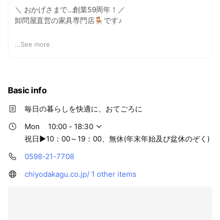
＼ おかげさまで...創業59周年！／
卸問屋直営の家具専門店🪑です♪
ソファーやベッド･ダイニングセット
...
See more
などがお手頃価格でお買い求め頂けます◎
他にも多数取り揃え🌈
もっと快適な暮らしにするために、
Basic info
ぜひご来店お待ちしております💁
毎日の暮らしを快適に、おてごろに
Mon
10:00 - 18:30
祝日▶10：00～19：00、無休(年末年始及び盆休のぞく)
0598-21-7708
chiyodakagu.co.jp/
1 other items