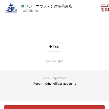
リカーマウンテン津高茶屋店
1,207 friends
Top
@706augmh
© LY Corporation
Report
Other official accounts