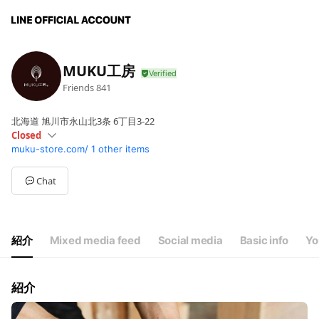
MUKU工房
Friends
841
北海道 旭川市永山北3条 6丁目3-22
Closed
muku-store.com/
1 other items
Sun
Closed
Mon
09:30 - 17:00
Tue
09:30 - 17:00
Chat
Wed
09:30 - 17:00
Thu
09:30 - 17:00
Fri
09:30 - 17:00
Sat
Closed
紹介
Mixed media feed
Social media
Basic info
Yo
紹介