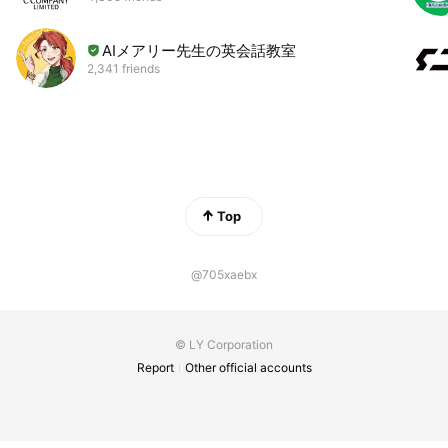
AIメアリー先生の英会話教室
2,341 friends
Top
@705xaebx
© LY Corporation
Report
Other official accounts