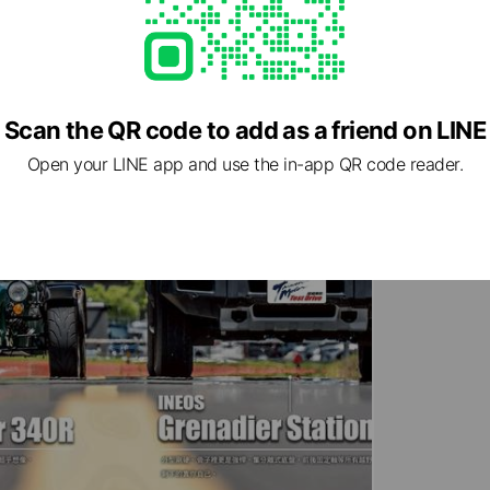
Scan the QR code to add as a friend on LINE
Open your LINE app and use the in-app QR code reader.