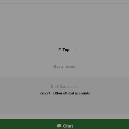
Top
@caterhamtw
© LY Corporation
Report
Other official accounts
Chat