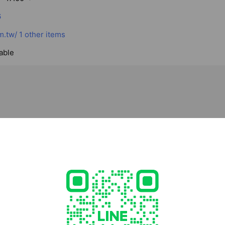
6
m.tw/
1 other items
able
南屯區 環中路四段161號 德國歐馬旗艦總部
ed