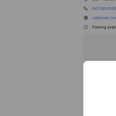
042380438
caterham.co
Parking avail
408 台中市
Mixed media fe