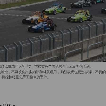
車系車頭進氣壩斗大的「7」字樣宣告了它承襲自 Lotus 7 的血統。
隨著時代演進，不斷改良許多細節和材質運用，動態表現也更形強悍，不變
、操控和輕量化手工跑車的堅持。
- 17:00