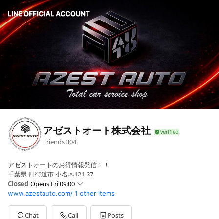
アゼストオート株式会社
Friends
304
アゼストオートのお得情報発信！！
千葉県 四街道市 小名木121-37
Closed
Opens Fri 09:00
www.azestauto.com/
1 other items
Sun
Closed
Mon
09:00 - 18:00
Tue
09:00 - 18:00
Chat
Call
Posts