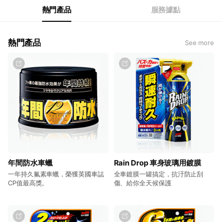
熱門產品
服務據點
熱門產品
See more
年間防水車蠟
Rain Drop 車身玻璃用鍍膜
一年持久氟素車蠟，榮獲英國車誌
全車鍍膜一罐搞定，抗汙防止刮
CP值最高獎。
傷、給你全天候保護