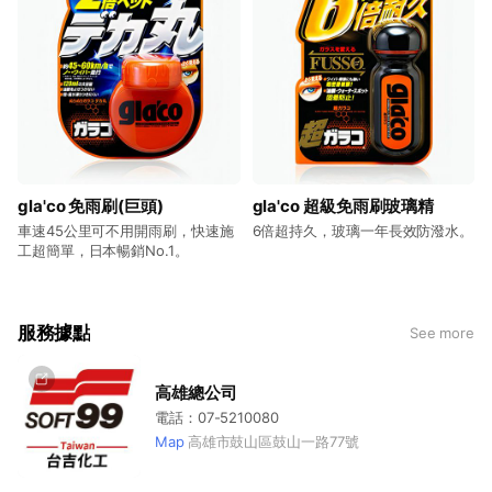
gla'co 免雨刷(巨頭)
gla'co 超級免雨刷玻璃精
車速45公里可不用開雨刷，快速施
6倍超持久，玻璃一年長效防潑水。
工超簡單，日本暢銷No.1。
服務據點
See more
高雄總公司
電話：07-5210080
Map
高雄市鼓山區鼓山一路77號