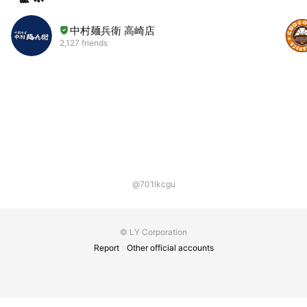
中村麺兵衛 高崎店
2,127 friends
@701lkcgu
© LY Corporation
Report
Other official accounts