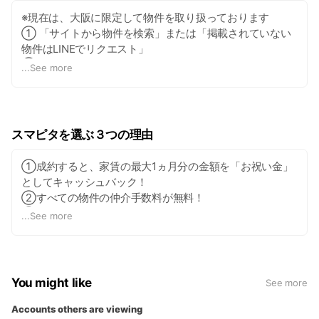
※現在は、大阪に限定して物件を取り扱っております
① 「サイトから物件を検索」または「掲載されていない
物件はLINEでリクエスト」
② 気になる物件をこの公式LINEからお問い合わせ
...
See more
③ 成約すると、もれなく家賃の最大1ヵ月分の「お祝い
金」GET🎉
スマピタを選ぶ３つの理由
➀成約すると、家賃の最大1ヵ月分の金額を「お祝い金」
としてキャッシュバック！
➁すべての物件の仲介手数料が無料！
③気になる物件は、LINEから気軽にお問い合わせOK！物
...
See more
件リクエストも可能！
You might like
See more
Accounts others are viewing