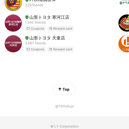
329 friends
山形トヨタ 寒河江店
1,540 friends
Coupons
Reward card
山形トヨタ 天童店
2,687 friends
Coupons
Reward card
Top
@700ohuyl
© LY Corporation