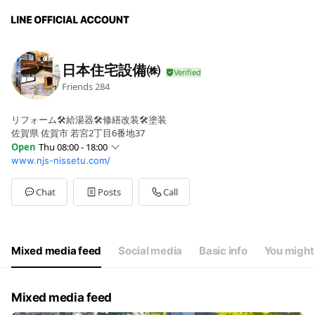
日本住宅設備㈱
Friends
284
リフォーム🛠給湯器🛠修繕改装🛠塗装
佐賀県 佐賀市 若宮2丁目6番地37
Open
Thu 08:00 - 18:00
www.njs-nissetu.com/
Sun
Closed
Mon
08:00 - 18:00
Tue
08:00 - 18:00
Chat
Posts
Call
Wed
08:00 - 18:00
Thu
08:00 - 18:00
Fri
08:00 - 18:00
Sat
08:00 - 18:00
Mixed media feed
Social media
Basic info
You might 
休業日：日曜・祝日、第２・４土曜日、お盆、年末年始
Mixed media feed