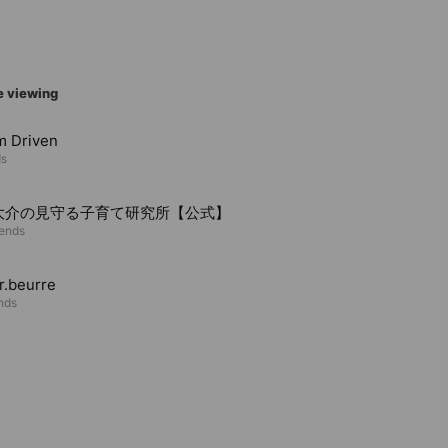
e viewing
m Driven
ds
大介の見守る子育て研究所【公式】
iends
er.beurre
ends