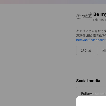
Be 
Friends
1
キャリアと向き合う
東京都 港区 南青山3-1-3
bemyself.pasonacare
Chat
Social media
Follow us on so