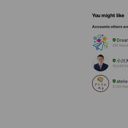
You might like
Accounts others ar
Drea
391 frien
小川
16,049 fr
ateli
3,145 fri