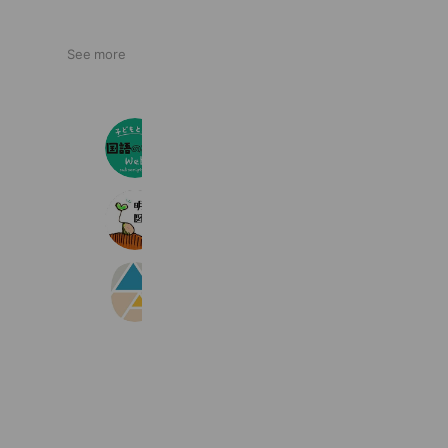
See more
子どもと創る「国語の授業」
2,650 friends
教育書@明治図書
1,668 friends
育休プチMBA(R)
605 friends