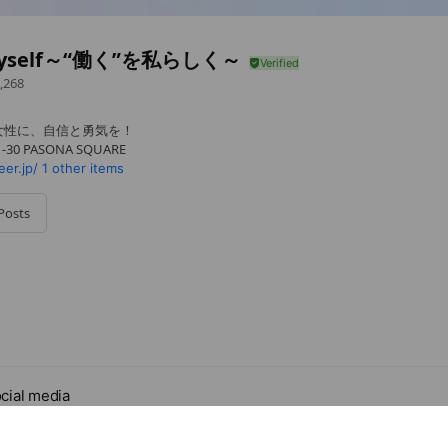
myself～“働く”を私らしく～
,268
女性に、自信と勇気を！
0 PASONA SQUARE
er.jp/
1 other items
Posts
cial media