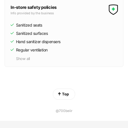
In-store safety policies
Info provided by the business
Sanitized seats
Sanitized surfaces
Hand sanitizer dispensers
Regular ventilation
Show all
Top
@700beiir