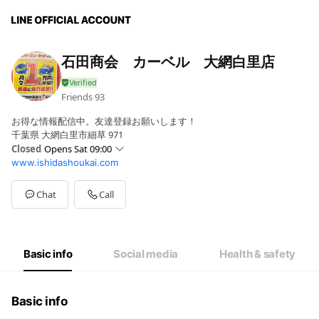
石田商会 カーベル 大網白里店
Friends
93
お得な情報配信中。友達登録お願いします！
千葉県 大網白里市細草 971
Closed
Opens Sat 09:00
www.ishidashoukai.com
Sun
Closed
Mon
09:00 - 18:30
Tue
09:00 - 18:30
Chat
Call
Wed
09:00 - 18:30
Thu
09:00 - 18:30
Fri
09:00 - 18:30
Sat
09:00 - 18:30
Basic info
Social media
Health & safety
毎週日曜日、第2週・第4週月曜日は定休日です。
Basic info