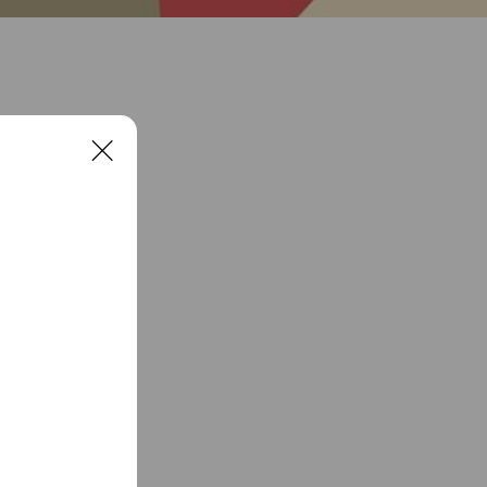
C
l
o
s
e