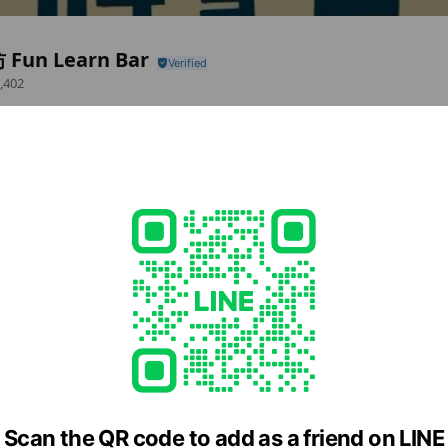
Fun Learn Bar
,402
課程 LEGO
9樓
00
Posts
LINE Call (free)
- 18:00
r.com
Scan the QR code to add as a friend on LINE