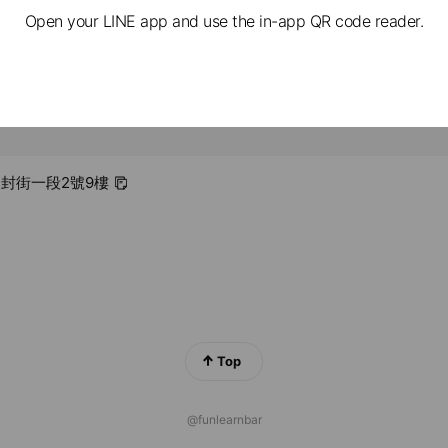
Open your LINE app and use the in-app QR code reader.
 開封街一段2號9樓
Top
@funlearnbar