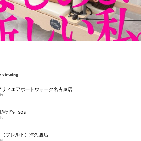
e viewing
アリィエアポートウォーク名古屋店
ds
管理室-soa-
ds
LT（フレルト）津久居店
ds