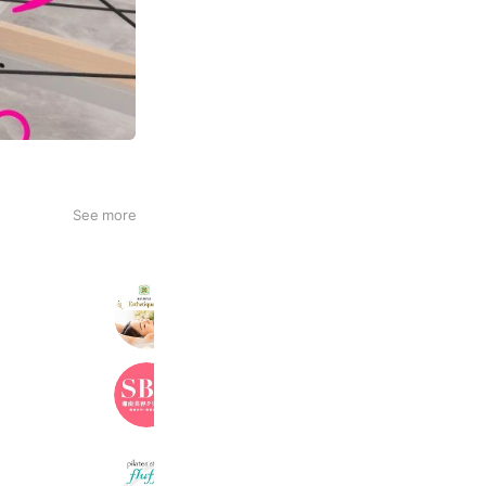
See more
トータルビューティサロン凛
618 friends
Coupons
湘南美容クリニック
3,361,412 friends
ピラティススタジオfluffy美濃加茂店
350 friends