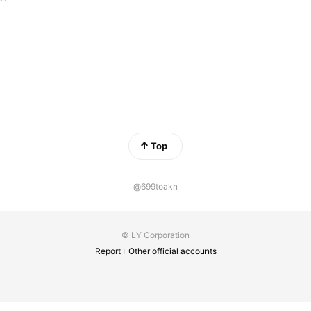
Top
@699toakn
© LY Corporation
Report
Other official accounts