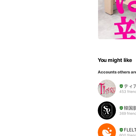
You might like
Accounts others ar
ティ
453 frien
韓国肌
369 frien
FLE
600 frien