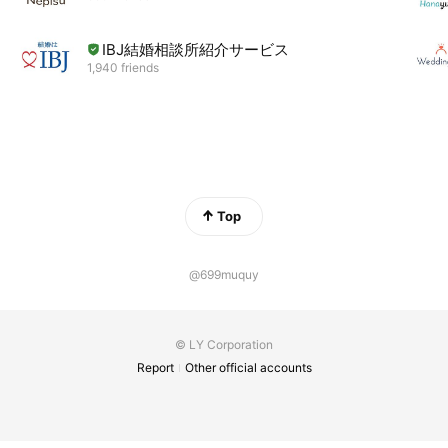
IBJ結婚相談所紹介サービス
1,940 friends
Top
@699muquy
© LY Corporation
Report
Other official accounts