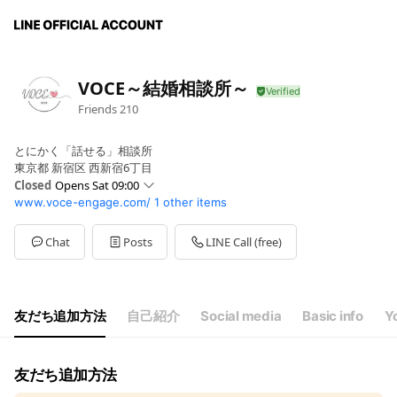
VOCE～結婚相談所～
Friends
210
とにかく「話せる」相談所
東京都 新宿区 西新宿6丁目
Closed
Opens Sat 09:00
www.voce-engage.com/
1 other items
Sun
09:00 - 21:00
Mon
09:00 - 21:00
Tue
09:00 - 21:00
Chat
Posts
LINE Call (free)
Wed
09:00 - 21:00
Thu
09:00 - 21:00
Fri
09:00 - 21:00
Sat
09:00 - 21:00
友だち追加方法
自己紹介
Social media
Basic info
Yo
友だち追加方法