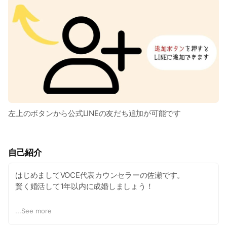
左上のボタンから公式LINEの友だち追加が可能です
自己紹介
はじめましてVOCE代表カウンセラーの佐瀬です。
賢く婚活して1年以内に成婚しましょう！
30代になると恋愛の仕方も変わってきます。
...
See more
自身が婚活で学んだことを活かし、アラサー、ミドサー世